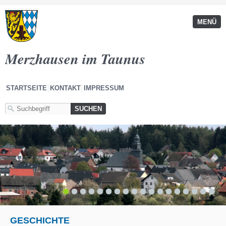
MENÜ
Merzhausen im Taunus
STARTSEITE
KONTAKT
IMPRESSUM
1
2
3
4
5
6
7
8
9
10
11
12
13
14
15
16
17
18
GESCHICHTE