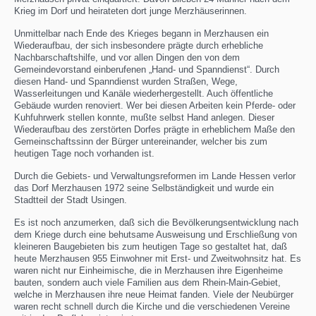
Krieg im Dorf und heirateten dort junge Merzhäuserinnen.
Unmittelbar nach Ende des Krieges begann in Merzhausen ein
Wiederaufbau, der sich insbesondere prägte durch erhebliche
Nachbarschaftshilfe, und vor allen Dingen den von dem
Gemeindevorstand einberufenen „Hand- und Spanndienst“. Durch
diesen Hand- und Spanndienst wurden Straßen, Wege,
Wasserleitungen und Kanäle wiederhergestellt. Auch öffentliche
Gebäude wurden renoviert. Wer bei diesen Arbeiten kein Pferde- oder
Kuhfuhrwerk stellen konnte, mußte selbst Hand anlegen. Dieser
Wiederaufbau des zerstörten Dorfes prägte in erheblichem Maße den
Gemeinschaftssinn der Bürger untereinander, welcher bis zum
heutigen Tage noch vorhanden ist.
Durch die Gebiets- und Verwaltungsreformen im Lande Hessen verlor
das Dorf Merzhausen 1972 seine Selbständigkeit und wurde ein
Stadtteil der Stadt Usingen.
Es ist noch anzumerken, daß sich die Bevölkerungsentwicklung nach
dem Kriege durch eine behutsame Ausweisung und Erschließung von
kleineren Baugebieten bis zum heutigen Tage so gestaltet hat, daß
heute Merzhausen 955 Einwohner mit Erst- und Zweitwohnsitz hat. Es
waren nicht nur Einheimische, die in Merzhausen ihre Eigenheime
bauten, sondern auch viele Familien aus dem Rhein-Main-Gebiet,
welche in Merzhausen ihre neue Heimat fanden. Viele der Neubürger
waren recht schnell durch die Kirche und die verschiedenen Vereine