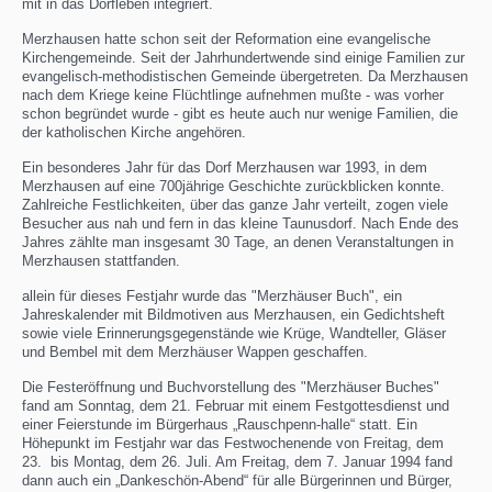
mit in das Dorfleben integriert.
Merzhausen hatte schon seit der Reformation eine evangelische
Kirchengemeinde. Seit der Jahrhundertwende sind einige Familien zur
evangelisch-methodistischen Gemeinde übergetreten. Da Merzhausen
nach dem Kriege keine Flüchtlinge aufnehmen mußte - was vorher
schon begründet wurde - gibt es heute auch nur wenige Familien, die
der katholischen Kirche angehören.
Ein besonderes Jahr für das Dorf Merzhausen war 1993, in dem
Merzhausen auf eine 700jährige Geschichte zurückblicken konnte.
Zahlreiche Festlichkeiten, über das ganze Jahr verteilt, zogen viele
Besucher aus nah und fern in das kleine Taunusdorf. Nach Ende des
Jahres zählte man insgesamt 30 Tage, an denen Veranstaltungen in
Merzhausen stattfanden.
allein für dieses Festjahr wurde das "Merzhäuser Buch", ein
Jahreskalender mit Bildmotiven aus Merzhausen, ein Gedichtsheft
sowie viele Erinnerungsgegenstände wie Krüge, Wandteller, Gläser
und Bembel mit dem Merzhäuser Wappen geschaffen.
Die Festeröffnung und Buchvorstellung des "Merzhäuser Buches"
fand am Sonntag, dem 21. Februar mit einem Festgottesdienst und
einer Feierstunde im Bürgerhaus „Rauschpenn-halle“ statt. Ein
Höhepunkt im Festjahr war das Festwochenende von Freitag, dem
23. bis Montag, dem 26. Juli. Am Freitag, dem 7. Januar 1994 fand
dann auch ein „Dankeschön-Abend“ für alle Bürgerinnen und Bürger,