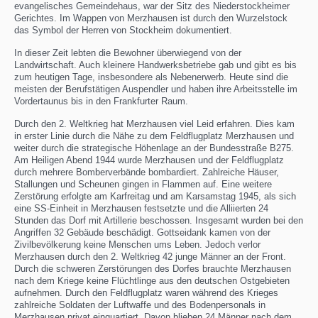
evangelisches Gemeindehaus, war der Sitz des Niederstockheimer
Gerichtes. Im Wappen von Merzhausen ist durch den Wurzelstock
das Symbol der Herren von Stockheim dokumentiert.
In dieser Zeit lebten die Bewohner überwiegend von der
Landwirtschaft. Auch kleinere Handwerksbetriebe gab und gibt es bis
zum heutigen Tage, insbesondere als Nebenerwerb. Heute sind die
meisten der Berufstätigen Auspendler und haben ihre Arbeitsstelle im
Vordertaunus bis in den Frankfurter Raum.
Durch den 2. Weltkrieg hat Merzhausen viel Leid erfahren. Dies kam
in erster Linie durch die Nähe zu dem Feldflugplatz Merzhausen und
weiter durch die strategische Höhenlage an der Bundesstraße B275.
Am Heiligen Abend 1944 wurde Merzhausen und der Feldflugplatz
durch mehrere Bomberverbände bombardiert. Zahlreiche Häuser,
Stallungen und Scheunen gingen in Flammen auf. Eine weitere
Zerstörung erfolgte am Karfreitag und am Karsamstag 1945, als sich
eine SS-Einheit in Merzhausen festsetzte und die Alliierten 24
Stunden das Dorf mit Artillerie beschossen. Insgesamt wurden bei den
Angriffen 32 Gebäude beschädigt. Gottseidank kamen von der
Zivilbevölkerung keine Menschen ums Leben. Jedoch verlor
Merzhausen durch den 2. Weltkrieg 42 junge Männer an der Front.
Durch die schweren Zerstörungen des Dorfes brauchte Merzhausen
nach dem Kriege keine Flüchtlinge aus den deutschen Ostgebieten
aufnehmen. Durch den Feldflugplatz waren während des Krieges
zahlreiche Soldaten der Luftwaffe und des Bodenpersonals in
Merzhausen privat einquartiert. Davon blieben 24 Männer nach dem