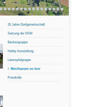
3
4
5
6
7
8
9
10
11
12
13
14
15
16
17
18
25 Jahre Dorfgemeinschaft
Satzung der DGM
Backesgruppe
Hobby Ausstellung
Laienspielgruppe
›
Merzhausen on tour
Protokolle