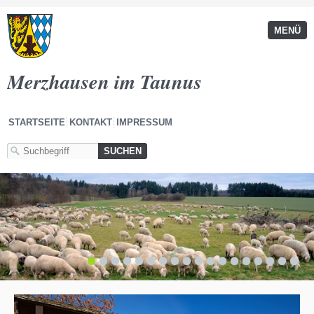
MENÜ
Merzhausen im Taunus
STARTSEITE
KONTAKT
IMPRESSUM
1
2
3
4
5
6
7
8
9
10
11
12
13
14
15
16
17
18