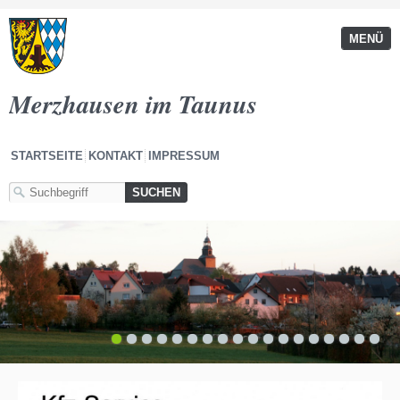
MENÜ
Merzhausen im Taunus
STARTSEITE
KONTAKT
IMPRESSUM
1
2
3
4
5
6
7
8
9
10
11
12
13
14
15
16
17
18